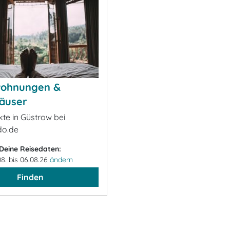
wohnungen &
äuser
kte in Güstrow bei
o.de
Deine Reisedaten:
08. bis 06.08.26
ändern
Finden