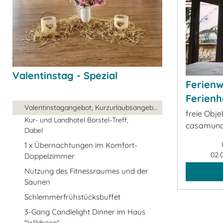
Valentinstag - Spezial
Ferien
Ferienh
Valentinstagangebot, Kurzurlaubsangebot, ...
freie Obje
Kur- und Landhotel Borstel-Treff,
casamund
Dabel
1 x Übernachtungen im Komfort-
02.
Doppelzimmer
Nutzung des Fitnessraumes und der
Saunen
Schlemmerfrühstücksbuffet
3-Gang Candlelight Dinner im Haus
"Wildrose"