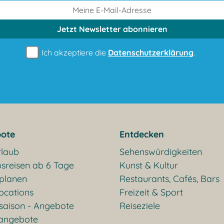
Jetzt Newsletter
abonnieren
Ich akzeptiere die
Datenschutzerklärung
.
ote
Entdecken
rlaub
Sehenswürdigkeiten
sreisen ab 6 Tage
Kunst & Kultur
 planen
Restaurants, Cafés, Bars
ocations
Freizeit & Sport
saison - Angebote
Reiseziele
rangebote