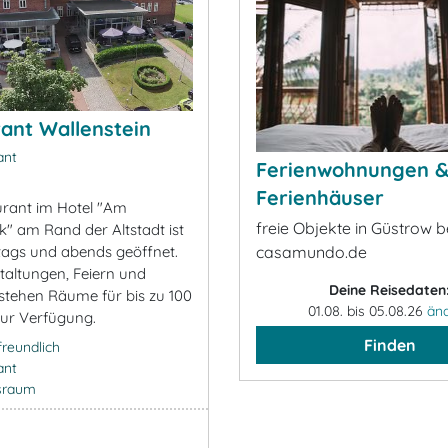
ant Wallenstein
ant
Ferienwohnungen 
Ferienhäuser
rant im Hotel "Am
freie Objekte in Güstrow b
k" am Rand der Altstadt ist
ttags und abends geöffnet.
casamundo.de
taltungen, Feiern und
Deine Reisedaten
tehen Räume für bis zu 100
01.08. bis 05.08.26
än
ur Verfügung.
Finden
freundlich
ant
sraum