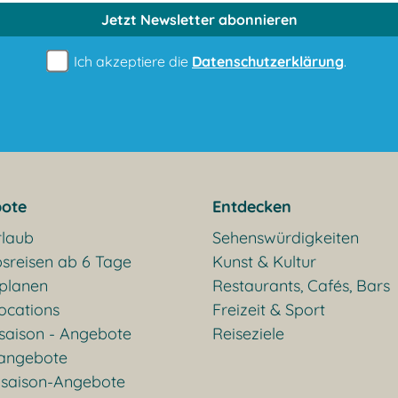
Jetzt Newsletter
abonnieren
Ich akzeptiere die
Datenschutzerklärung
.
ote
Entdecken
rlaub
Sehenswürdigkeiten
sreisen ab 6 Tage
Kunst & Kultur
 planen
Restaurants, Cafés, Bars
ocations
Freizeit & Sport
saison - Angebote
Reiseziele
rangebote
saison-Angebote