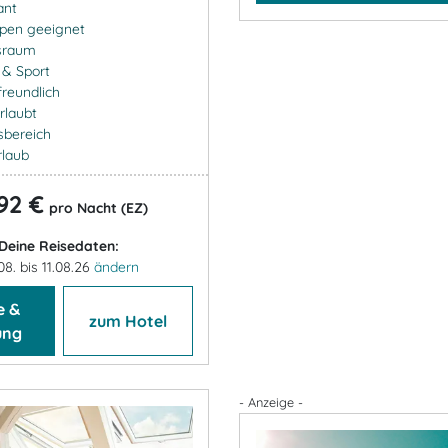
ant
ppen geeignet
sraum
- & Sport
freundlich
rlaubt
sbereich
rlaub
92 €
pro Nacht (EZ)
Deine Reisedaten:
08. bis 11.08.26
ändern
e &
zum Hotel
ung
- Anzeige -