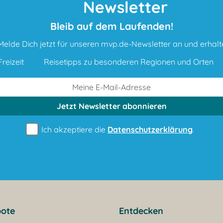
Newsletter
Bleib auf dem Laufenden!
Melde Dich jetzt für unseren mvp.de-Newsletter an und erhalt
reizeit
Reisetipps zu besonderen Regionen und Orten
Jetzt Newsletter
abonnieren
Ich akzeptiere die
Datenschutzerklärung
.
ote
Entdecken