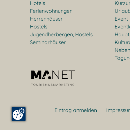
Hotels
Kurzu
Ferienwohnungen
Urlaub
Herrenhäuser
Event
Hostels
Eventl
Jugendherbergen, Hostels
Haupt
Seminarhäuser
Kultu
Neben
Tagun
Eintrag anmelden
Impressu