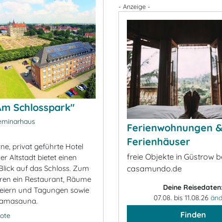
- Anzeige -
Am Schlosspark"
eminarhaus
Ferienwohnungen 
Ferienhäuser
e, privat geführte Hotel
freie Objekte in Güstrow b
r Altstadt bietet einen
 Blick auf das Schloss. Zum
casamundo.de
ren ein Restaurant, Räume
Deine Reisedaten
 Feiern und Tagungen sowie
07.08. bis 11.08.26
änd
ramasauna.
Finden
ote