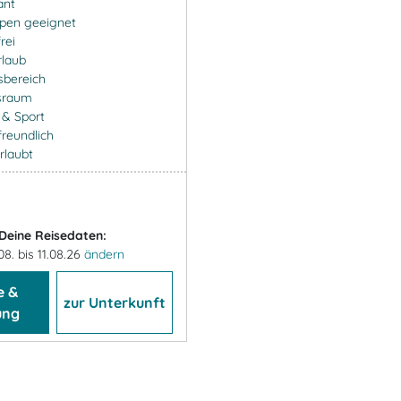
ant
ppen geeignet
rei
rlaub
sbereich
sraum
- & Sport
freundlich
rlaubt
Deine Reisedaten:
08. bis 11.08.26
ändern
e &
zur Unterkunft
ung