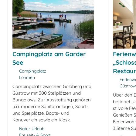
Campingplatz am Garder
Ferien
See
„Schlos
Restaur
Campingplatz
Lohmen
Ferienw
Güstrow
Campingplatz zwischen Goldberg und
Güstrow mit 300 Stellplätzen und
Über den 
Bungalows. Zur Ausstattung gehören
befindet s
u.a. moderne Sanitäranlagen, Sport-
stilvolle F
und Spielplätze, Boots- und
Genießen Si
Kanuverleih sowie ein Kiosk.
Ferienwoh
3 Sterne Su
Natur-Urlaub
Freizeit- & Sport