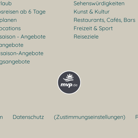
rlaub
Sehenswürdigkeiten
sreisen ab 6 Tage
Kunst & Kultur
 planen
Restaurants, Cafés, Bars
ocations
Freizeit & Sport
saison - Angebote
Reiseziele
rangebote
saison-Angebote
gsangebote
m
Datenschutz
(Zustimmungseinstellungen)
R